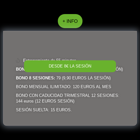
+ INFO
Entrenamiento de 55 minutos
DESDE 8€ LA SESIÓN
BONO 12 SESIONES:
96 EUROS (8 EUROS LA SESIÓN)
BONO 8 SESIONES:
79 (9,90 EUROS LA SESIÓN)
BONO MENSUAL ILIMITADO: 120 EUROS AL MES
BONO CON CADUCIDAD TRIMESTRAL 12 SESIONES:
144 euros (12 EUROS SESIÓN)
SESIÓN SUELTA: 15 EUROS.