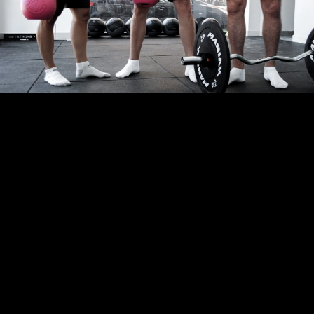
0
ENTRENAMIENTO GRUPAL XIRIVELLA
Y SI LO PRUEBAS… REPITES. SIEMPRE.
Esto no es una clase llena de gente
sudando sin sentido. Esto es
Sark
, y aquí el
entrenamiento en grupo se vive de otra
forma.
Grupos reducidos, máximo 6 personas.
Suficientes para que haya energía y buen
rollo, pero no tantos como para que te