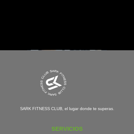
quieras, sin perder calidad, sin perder
motivación.
¿Te animas?
El lugar ya no es un
impedimento.
SARK FITNESS CLUB, el lugar donde te superas.
SERVICIOS