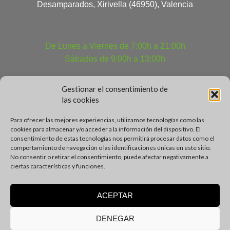
Desamparados, Xirivella (46950), Valencia
De Lunes a Viernes de 7:00h a 21:00h
Sábados de 9:00h a 13:00h
Gestionar el consentimiento de
las cookies
Para ofrecer las mejores experiencias, utilizamos tecnologías como las
cookies para almacenar y/o acceder a la información del dispositivo. El
consentimiento de estas tecnologías nos permitirá procesar datos como el
comportamiento de navegación o las identificaciones únicas en este sitio.
No consentir o retirar el consentimiento, puede afectar negativamente a
ciertas características y funciones.
ACEPTAR
DENEGAR
Sark Fitness Club © All rights reserved Copyrights 2025