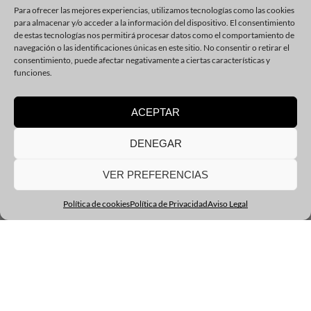
Para ofrecer las mejores experiencias, utilizamos tecnologías como las cookies
para almacenar y/o acceder a la información del dispositivo. El consentimiento
De Lunes a Viernes de 7:00h a 21:00h
de estas tecnologías nos permitirá procesar datos como el comportamiento de
Sábados de 9:00h a 13:00h
navegación o las identificaciones únicas en este sitio. No consentir o retirar el
consentimiento, puede afectar negativamente a ciertas características y
funciones.
ACEPTAR
DENEGAR
VER PREFERENCIAS
Política de cookies
Política de Privacidad
Aviso Legal
Sark Fitness Club © All rights reserved Copyrights 2025
Aviso Legal
Política de Privacidad
Política de Cookies